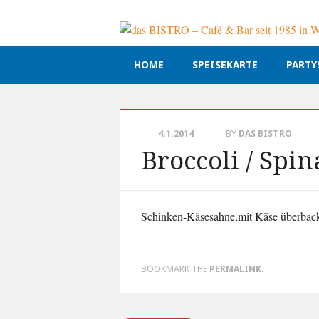
Main menu
Skip
HOME
SPEISEKARTE
PARTY
to
content
4.1.2014
BY
DAS BISTRO
Broccoli / Spin
Schinken-Käsesahne,mit Käse überbac
BOOKMARK THE
PERMALINK
.